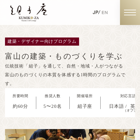
建築・デザイナー向けプログラム
組子体験の予約
富山の建築・ものづくりを学ぶ
伝統技術「組子」を通して、自然・地域・人がつながる
個人の予約
富山のものづくりの本質を体感する1時間のプログラムで
す。
団体・企業・学校の予約
所要時間
推奨人数
開催場所
対応言語
約60分
5〜20名
組子座
日本語 /
英
（オプシ
組子座の魅力