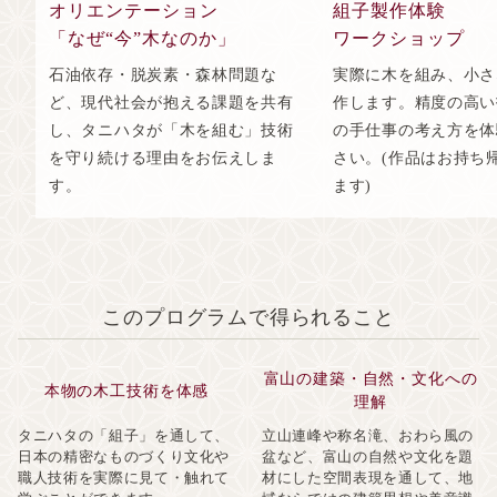
オリエンテーション
組子製作体験
「なぜ“今”木なのか」
ワークショップ
石油依存・脱炭素・森林問題な
実際に木を組み、小さ
ど、現代社会が抱える課題を共有
作します。精度の高い
し、タニハタが「木を組む」技術
の手仕事の考え方を体
を守り続ける理由をお伝えしま
さい。(作品はお持ち
す。
ます)
このプログラムで得られること
富山の建築・自然・文化への
本物の木工技術を体感
理解
タニハタの「組子」を通して、
立山連峰や称名滝、おわら風の
日本の精密なものづくり文化や
盆など、富山の自然や文化を題
職人技術を実際に見て・触れて
材にした空間表現を通して、地