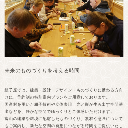
未来への取り組み
共創する仲間たち
販売品
運営会社
未来のものづくりを考える時間
組子座では、建築・設計・デザイン・ものづくりに携わる方向
アクセス
けに、予約制の特別案内プランをご用意しております。
国産材を用いた組子技術や立体表現、光と影が生み出す空間演
よくある質問
出などを、静かな空間でゆっくりとご体感いただけます。
お知らせ
富山の建築や環境に配慮したものづくり、素材や意匠について
もご案内し、新たな空間の発想につながる時間をご提供いたし
お問い合わせ