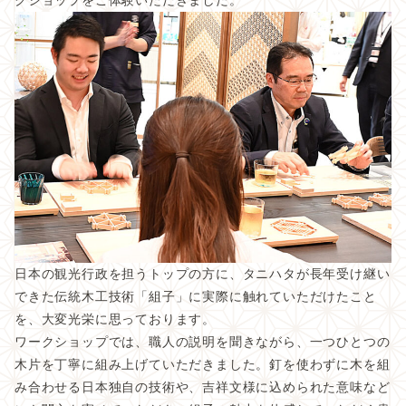
クショップをご体験いただきました。
未来への取り組み
共創する仲間たち
販売品
運営会社
日本の観光行政を担うトップの方に、タニハタが長年受け継い
できた伝統木工技術「組子」に実際に触れていただけたこと
アクセス
を、大変光栄に思っております。
よくある質問
ワークショップでは、職人の説明を聞きながら、一つひとつの
木片を丁寧に組み上げていただきました。釘を使わずに木を組
お知らせ
み合わせる日本独自の技術や、吉祥文様に込められた意味など
お問い合わせ