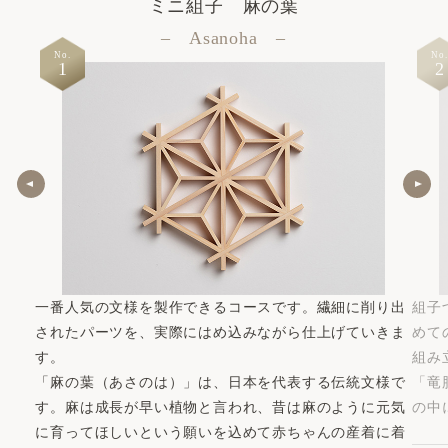
ミニ組子 麻の葉
– Asanoha –
No.
No.
1
2
一番人気の文様を製作できるコースです。繊細に削り出
組子
されたパーツを、実際にはめ込みながら仕上げていきま
めて
す。
組み
「麻の葉（あさのは）」は、日本を代表する伝統文様で
「竜
す。麻は成長が早い植物と言われ、昔は麻のように元気
の中
に育ってほしいという願いを込めて赤ちゃんの産着に着