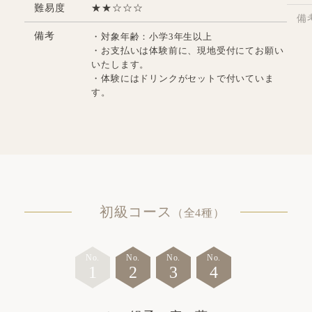
難易度
備
備考
・対象年齢：小学3年生以上
・お支払いは体験前に、現地受付にてお願い
いたします。
・体験にはドリンクがセットで付いていま
す。
初級コース
（全4種）
No.
No.
No.
No.
1
2
3
4