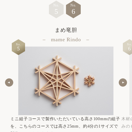
No.
No.
5
6
まめ竜胆
– mame Rindo –
No.
No.
5
6
ミニ組子コースで製作いただいている高さ100mmの組子
木材
を、こちらのコースでは高さ25mm、約4分の1サイズで
みの