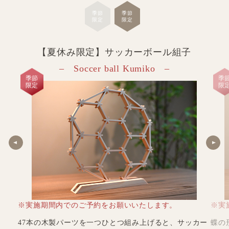
季節
季節
限定
限定
【夏休み限定】サッカーボール組子
– Soccer ball Kumiko –
季節
季
限定
限
※実施期間内でのご予約をお願いいたします。
※実
47本の木製パーツを一つひとつ組み上げると、サッカー
蝶の