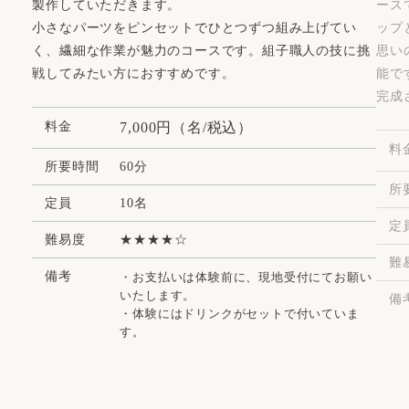
製作していただきます。
ース
小さなパーツをピンセットでひとつずつ組み上げてい
ップ
く、繊細な作業が魅力のコースです。組子職人の技に挑
思い
戦してみたい方におすすめです。
能で
完成
料金
7,000円（名/税込）
料
所要時間
60分
所
定員
10名
定
難易度
難
備考
・お支払いは体験前に、現地受付にてお願い
いたします。
備
・体験にはドリンクがセットで付いていま
す。