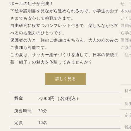
ボールの組子が完成！
せ、
下絵や説明書を見ながら進められるので、小学生のお子
木の
さまでも安心して挑戦できます。
いく
自由研究に役立つパンフレット付きで、楽しみながら学
自由
べるのも魅力のひとつです。
ら学
保護者の方と一緒のご参加はもちろん、大人の方のみの
保護
ご参加も可能です。
ご参
この夏は、サッカー組子づくりを通して、日本の伝統工
「組
芸「組子」の魅力を体験してみませんか？
詳しく見る
料
料金
3,000円（名/税込）
所
所要時間
30分
定
定員
10名
難