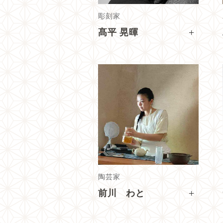
彫刻家
+
髙平 晃暉
陶芸家
+
前川 わと