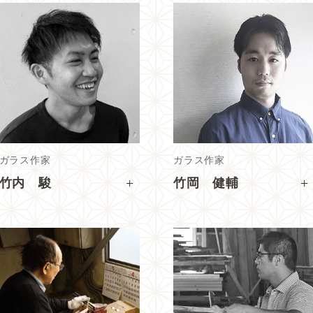
ガラス作家
ガラス作家
+
+
竹内 駿
竹岡 健輔