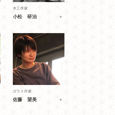
木工作家
+
小松 研治
ガラス作家
+
佐藤 望美