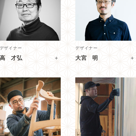
デザイナー
デザイナー
+
+
高 才弘
大宮 明