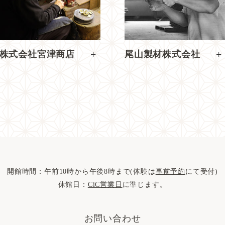
+
+
株式会社宮津商店
尾山製材株式会社
開館時間：午前10時から午後8時まで(体験は
事前予約
にて受付)
休館日：
CiC営業日
に準じます。
お問い合わせ