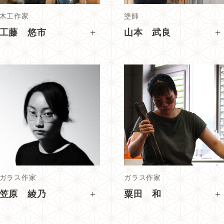
木工作家
塗師
+
+
工藤 悠市
山本 武良
ガラス作家
ガラス作家
+
+
笠原 綾乃
粟田 和