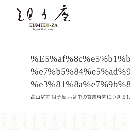
%e5%af%8c%e5%b1%b1%e9%a7%85%e5%89%8d-
%e7%b5%84%e5%ad%9
%e3%81%8a%e7%9b%8
富山駅前 組子座 お盆中の営業時間につきま