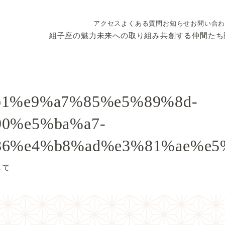
アクセス
よくある質問
お知らせ
お問い合
組子座の魅力
未来への取り組み
共創する仲間たち
0%e5%ba%a7-
6%e4%b8%ad%e3%81%ae%e5
して