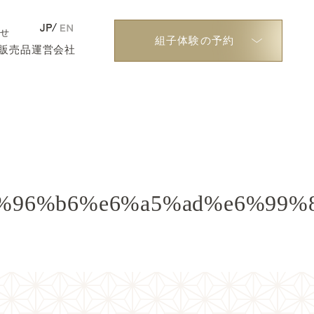
わせ
組子体験の予約
販売品
運営会社
%96%b6%e6%a5%ad%e6%99%