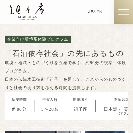
企業向け環境系体験プログラム
組子体験の予約
「石油依存社会」の先にあるもの
環境・地域・ものづくりを五感で学ぶ、約90分の視察・体験
個人の予約
プログラム。
日本の伝統木工技術「組子」を通して、これからのものづく
団体・企業・学校の予約
りと社会のあり方を考える時間を提供します。
所要時間
推奨人数
開催場所
対応言語
約90分
5〜20名
組子座
日本語 /
英
（オプシ
組子座の魅力