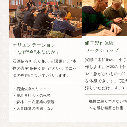
組子製作体験
オリエンテーション
ワークショップ
「なぜ“今”木なのか」
実際に木に触れ、小さ
石油依存社会が抱える課題と、“本
作します。日本の手仕
物の素材を長く使う”というタニハ
や「急がないものづく
タの思想についてお話します。
を体感できます。(完
帰りいただけます。)
・石油依存のリスク
・脱炭素社会への転換
・機械に頼りすぎない
・森林・一次産業の衰退
・木を組む精度と技術
・大量廃棄の問題 など