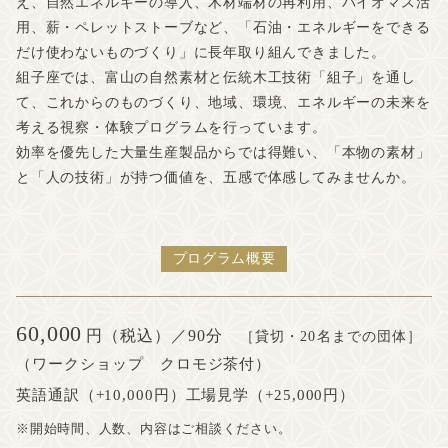
え、自然エネルギーの導入、木材端材の再利用、バイオマス活
用、薪・ペレットストーブなど、「石油・エネルギーをできる
だけ使わないものづくり」に長年取り組んできました。
組子座では、富山の自然素材と伝統木工技術「組子」を通し
て、これからのものづくり、地域、環境、エネルギーの未来を
考える視察・体験プログラムを行っています。
効率を優先した大量生産製品からでは得難い、「本物の素材」
と「人の技術」が持つ価値を、五感で体感してみませんか。
プログラム概要
60,000
円（税込）／90分
［貸切・20名までの団体］
（ワークショップ クロモジ茶付）
英語通訳（+10,000円）工場見学（+25,000円）
※開始時間、人数、内容はご相談ください。