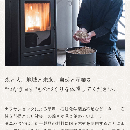
未来への取り組み
共創する仲間たち
販売品
運営会社
森と人、地域と未来、自然と産業を
“つなぎ直す”ものづくりを体感してください。
アクセス
よくある質問
ナフサショックによる塗料・石油化学製品不足など、今、「石
油を前提とした社会」の脆さが見え始めています。
お知らせ
タニハタでは、組子製品の材料に国産木材を使用することに加
お問い合わせ